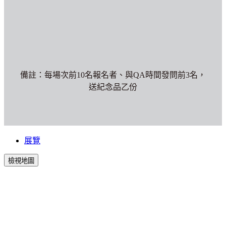
備註：每場次前10名報名者、與QA時間發問前3名，
送紀念品乙份
展覽
檢視地圖