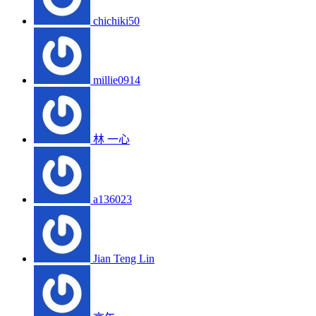
chichiki50
millie0914
林 一心
a136023
Jian Teng Lin