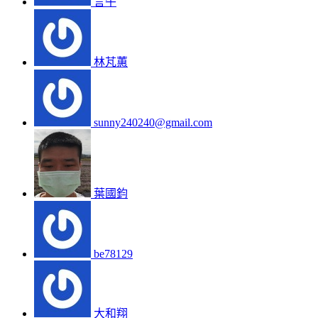
言午
林芃蕙
sunny240240@gmail.com
葉國鈞
be78129
大和翔