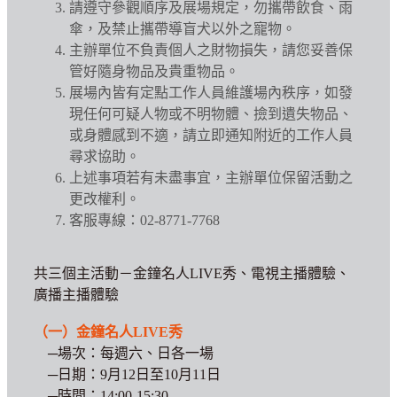
請遵守參觀順序及展場規定，勿攜帶飲食、雨
傘，及禁止攜帶導盲犬以外之寵物。
主辦單位不負責個人之財物損失，請您妥善保
管好隨身物品及貴重物品。
展場內皆有定點工作人員維護場內秩序，如發
現任何可疑人物或不明物體、撿到遺失物品、
或身體感到不適，請立即通知附近的工作人員
尋求協助。
上述事項若有未盡事宜，主辦單位保留活動之
更改權利。
客服專線：02-8771-7768
共三個主活動－金鐘名人LIVE秀、電視主播體驗、
廣播主播體驗
（一）金鐘名人LIVE秀
─場次：每週六、日各一場
─日期：9月12日至10月11日
─時間：14:00-15:30