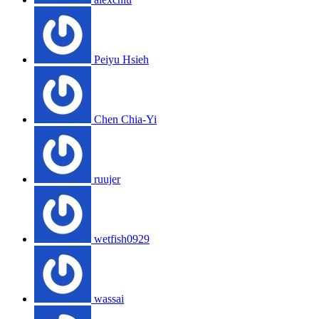
Peiyu Hsieh
Chen Chia-Yi
ruujer
wetfish0929
wassai