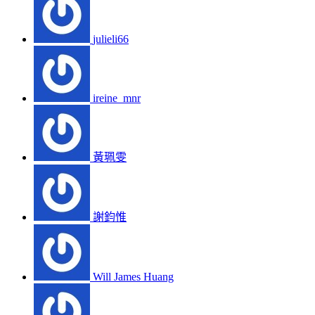
julieli66
ireine_mnr
黃珮雯
謝鈞惟
Will James Huang