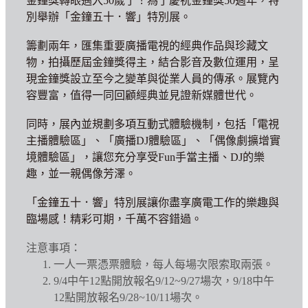
金鐘獎轉眼邁入50歲了！為了慶祝金鐘獎50週年，特
別舉辦「金鐘五十．響」特別展。
籌劃兩年，匯集重要廣播電視的經典作品與珍藏文
物，拍攝歷屆金鐘獎得主，結合影音及數位運用，呈
現金鐘獎設立至今之變革與從業人員的傳承。展覽內
容豐富，值得一同回顧經典並見證新媒體世代。
同時，展內並規劃多項互動式體驗機制，包括「電視
主播體驗區」、「廣播DJ體驗區」、「偶像劇擴增實
境體驗區」，讓您充分享受Fun手當主播、DJ的樂
趣，並一親偶像芳澤。
「金鐘五十．響」特別展讓你盡享廣電工作的樂趣與
臨場感！精彩可期，千萬不容錯過。
注意事項：
一人一票憑票體驗，每人每場次限索取兩張。
9/4中午12點開放報名9/12~9/27場次，9/18中午
12點開放報名9/28~10/11場次。