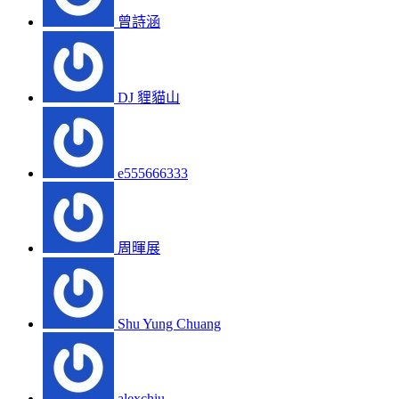
曾詩涵
DJ 貍貓山
e555666333
周暉展
Shu Yung Chuang
alexchiu